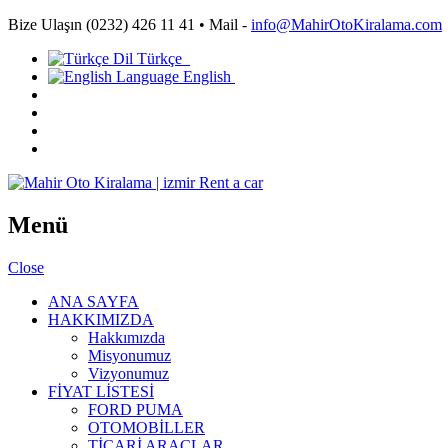
Bize Ulaşın
(0232) 426 11 41
•
Mail -
info@MahirOtoKiralama.com
Türkçe
English
Menü
Close
ANA SAYFA
HAKKIMIZDA
Hakkımızda
Misyonumuz
Vizyonumuz
FİYAT LİSTESİ
FORD PUMA
OTOMOBİLLER
TİCARİ ARAÇLAR