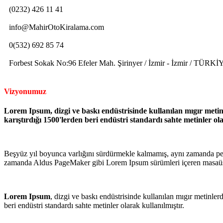
(0232) 426 11 41
info@MahirOtoKiralama.com
0(532) 692 85 74
Forbest Sokak No:96 Efeler Mah. Şirinyer / İzmir - İzmir / TÜRKİ
Vizyonumuz
Lorem Ipsum, dizgi ve baskı endüstrisinde kullanılan mıgır meti
karıştırdığı 1500'lerden beri endüstri standardı sahte metinler ola
Beşyüz yıl boyunca varlığını sürdürmekle kalmamış, aynı zamanda pek 
zamanda Aldus PageMaker gibi Lorem Ipsum sürümleri içeren masaüstü 
Lorem Ipsum
, dizgi ve baskı endüstrisinde kullanılan mıgır metinler
beri endüstri standardı sahte metinler olarak kullanılmıştır.