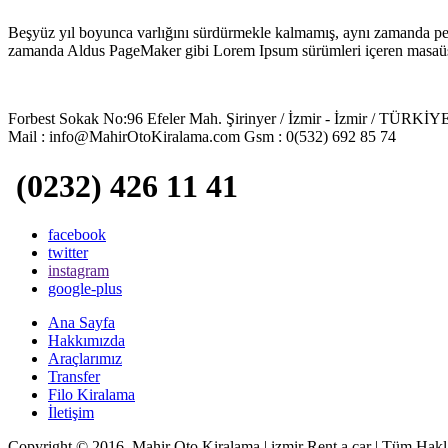
Beşyüz yıl boyunca varlığını sürdürmekle kalmamış, aynı zamanda pek 
zamanda Aldus PageMaker gibi Lorem Ipsum sürümleri içeren masaüstü 
Forbest Sokak No:96 Efeler Mah. Şirinyer / İzmir - İzmir / TÜRKİY
Mail : info@MahirOtoKiralama.com Gsm : 0(532) 692 85 74
(0232) 426 11 41
facebook
twitter
instagram
google-plus
Ana Sayfa
Hakkımızda
Araçlarımız
Transfer
Filo Kiralama
İletişim
Copyright © 2016. Mahir Oto Kiralama | izmir Rent a car | Tüm Haklar