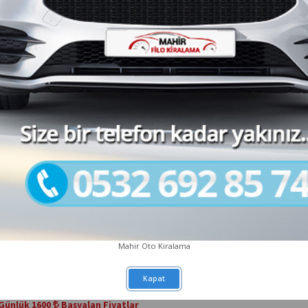
2016
Dizel
Manuel
Rezerv
Renault Fluence
Günlük 1350
Başyalan Fiyatlar
1-3 Gün
1350
4-7 Gün
8-15 Gün
16-21 Gün
22-28 Gün
29-99 Gün
2012
Dizel
Manuel
Rezerv
Mahir Oto Kiralama
Kapat
Renault Captur
Günlük 1600
Başyalan Fiyatlar