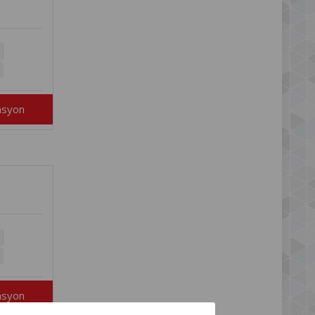
asyon
asyon