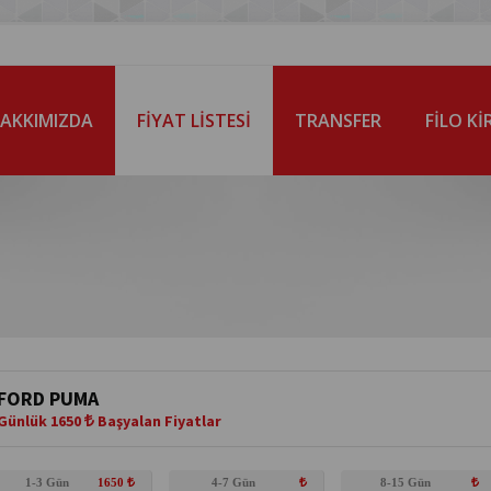
AKKIMIZDA
FİYAT LİSTESİ
TRANSFER
FİLO K
FORD PUMA
Günlük 1650
Başyalan Fiyatlar
1-3 Gün
1650
4-7 Gün
8-15 Gün