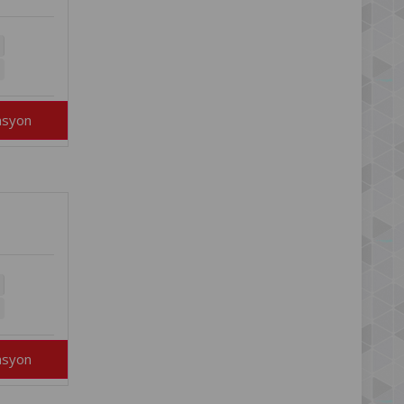
asyon
asyon