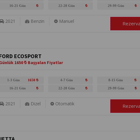
16-21 Gün
22-28 Gün
29-99 Gün
2021
Benzin
Manuel
Rezerv
FORD ECOSPORT
Günlük 1650
Başyalan Fiyatlar
1-3 Gün
1650
4-7 Gün
8-15 Gün
16-21 Gün
22-28 Gün
29-99 Gün
2021
Dizel
Otomatik
Rezerv
JETTA