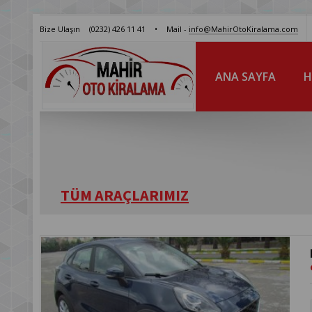
Bize Ulaşın
(0232) 426 11 41
•
Mail -
info@MahirOtoKiralama.com
ANA SAYFA
H
TÜM ARAÇLARIMIZ