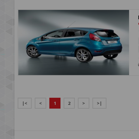
|<
<
1
2
>
>|