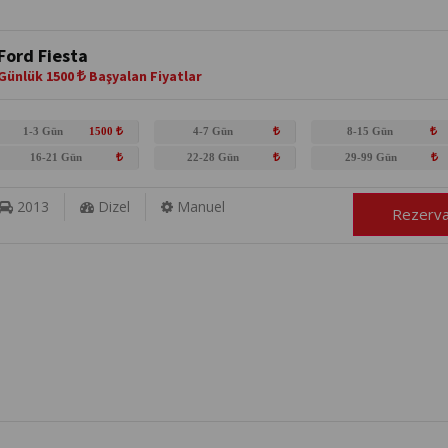
Ford Fiesta
Günlük 1500
Başyalan Fiyatlar
1-3 Gün
1500
4-7 Gün
8-15 Gün
16-21 Gün
22-28 Gün
29-99 Gün
2013
Dizel
Manuel
Rezerv