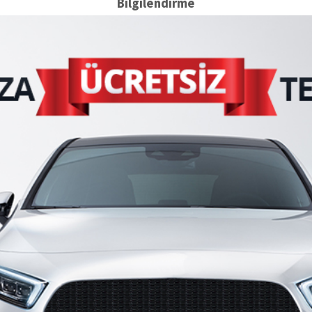
Bilgilendirme
CİTROEN C4
Günlük 1500
Başyalan Fiyatlar
1-3 Gün
1500
4-7 Gün
8-15 Gün
16-21 Gün
22-28 Gün
29-99 Gün
2018
Dizel
Manuel
Rezerv
Dacia LODGY
Günlük 150
Başyalan Fiyatlar
1-3 Gün
150
4-7 Gün
8-15 Gün
16-21 Gün
22-28 Gün
29-99 Gün